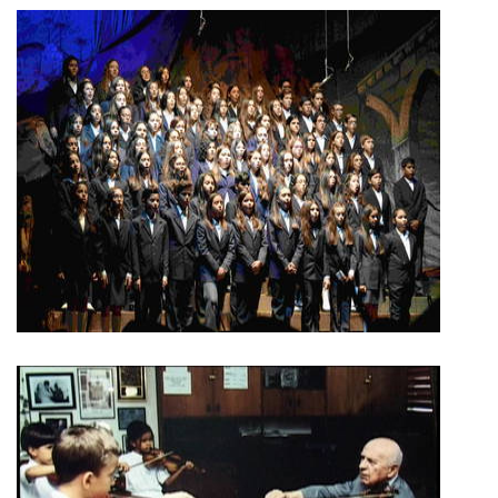
COROS
En los siglos XIV y XV, en el periodo conocido como Ars nova, los
niños pasan a formar parte de los coros, constituyendo las voces
agudas de las obras polifónicas. En el siglo XVI aumenta el
número de integrantes y se nombran las voces según su tesitura
(cantus, altus, tenor y bassus).