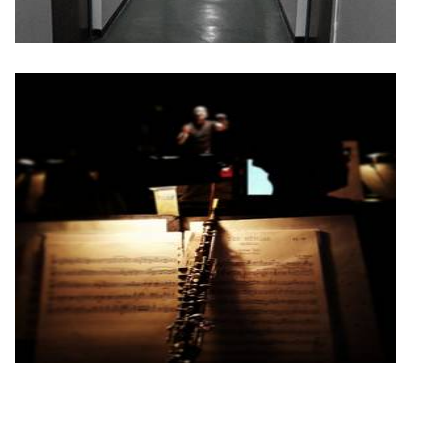
existentes según su nivel de adelanto.
ORIGEN DE LA MÚSICA
Los orígenes de la música se desconocen, ya que en su origen no
se utilizaban instrumentos musicales para interpretarla, sino la
voz humana, o la percusión corporal, que no dejan huella en el
registro arqueológico. Pero es lógico pensar que la música se
descubrió en un momento similar a la aparición del lenguaje.