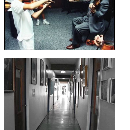
ACADEMIA DE MÚSICA
Al presente el Colegio Emil Friedman cuenta con ocho orquestas,
cuatro de ellas son dirigidas por ex alumnos del CEF que
actualmente son profesores y padres de esta casa de estudio.
Cuenta igualmente con cuatro ensambles, cuatro coros y dos
corales integradas por ex alumnos, padres y representantes.
RESEÑA HISTÓRICA
Con la fundación del Kindergarten Musical Emil Friedman se inicia
la Academia de Música; en ella los estudiantes desarrollan y
cultivan su talento musical con el estudio de algún instrumento
que le permite integrarse activamente a algunas de las orquestas