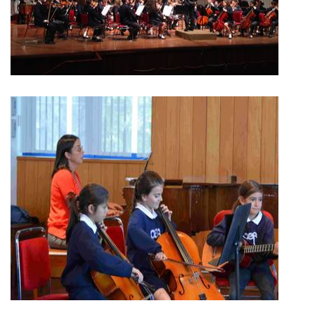
significa lugar para danzar. Esta definición se remonta alrededor
del siglo V a. C., cuando las representaciones se efectuaban en
teatros al aire libre, donde en Roma se llamaban anfiteatros.
ENSAMBLES
Un ensamble musical es un grupo de dos o más personas que, a
través de la voz o de instrumento, transmiten una interpretación
propia de obras musicales pertenecientes a diferentes géneros y
estilos.